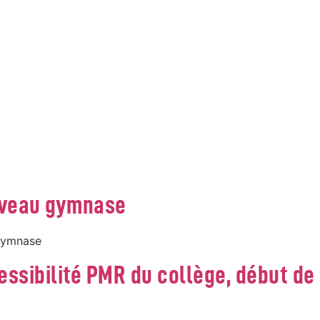
ELINE SAINT-CHARLES-VIENN
uveau gymnase
 gymnase
essibilité PMR du collège, début de