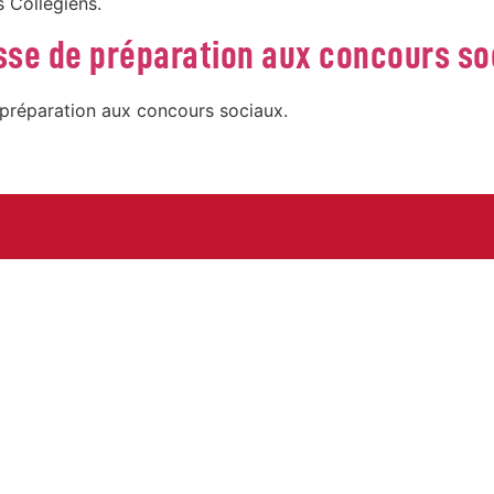
s Collégiens.
sse de préparation aux concours so
 préparation aux concours sociaux.
Suivez-nous sur les rése
CONTACT
Politique de Confidential