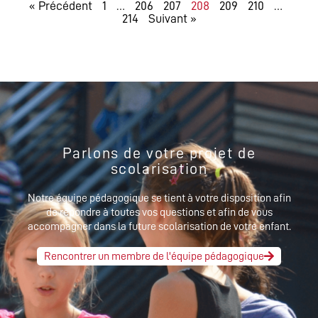
« Précédent
1
…
206
207
208
209
210
…
214
Suivant »
Parlons de votre projet de
scolarisation
Notre équipe pédagogique se tient à votre disposition afin
de répondre à toutes vos questions et afin de vous
accompagner dans la future scolarisation de votre enfant.
Rencontrer un membre de l'équipe pédagogique