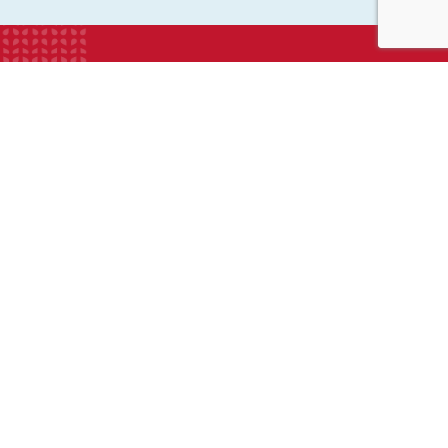
INSTITUTION
ECOLE
COLLEGE
LYCEE
ACTUALITES
INFOS PRATIQUES
Suivez-nous sur les réseaux sociaux :