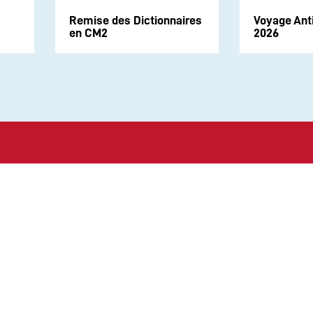
Remise des Dictionnaires
Voyage Ant
en CM2
2026
Suivez-nous sur les rése
CONTACT
Politique de Confidential