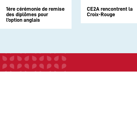
1ère cérémonie de remise
CE2A rencontrent la
des diplômes pour
Croix-Rouge
l’option anglais
INSTITUTION
ECOLE
COLLEGE
LYCEE
ACTUALITES
INFOS PRATIQUES