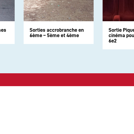
mes
Sorties accrobranche en
Sortie Piqu
6ème – 5ème et 4ème
cinéma pour
6e2
Suivez-nous sur les rése
CONTACT