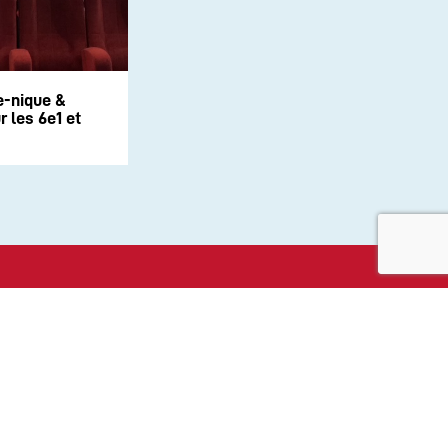
e-nique &
 les 6e1 et
aux sociaux :