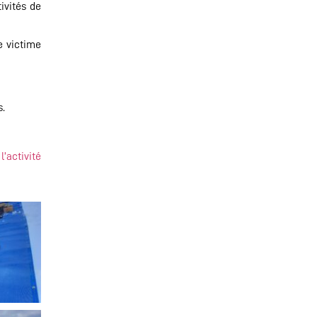
ivités de
e victime
s.
’activité