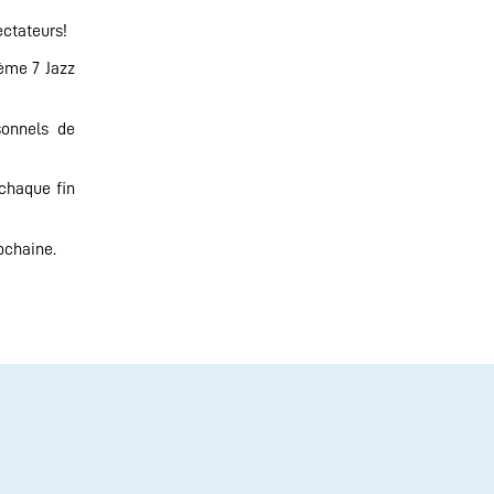
ectateurs!
4ème 7 Jazz
sonnels de
 chaque fin
rochaine.