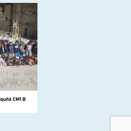
iquité CM1 B