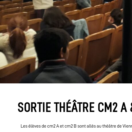
SORTIE THÉÂTRE CM2 A 
Les élèves de cm2 A et cm2 B sont allés au théâtre de Vien