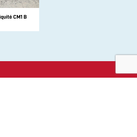
iquité CM1 B
aux sociaux :
ité