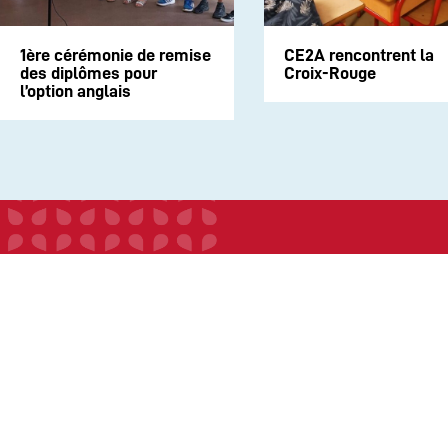
1ère cérémonie de remise
CE2A rencontrent la
des diplômes pour
Croix-Rouge
l’option anglais
INSTITUTION
ECOLE
COLLEGE
LYCEE
ACTUALITES