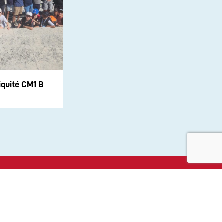
iquité CM1 B
aux sociaux :