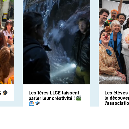
Les 1ères LLCE laissent
Les élèves
6
la découver
parler leur créativité !
l’associati
Clown