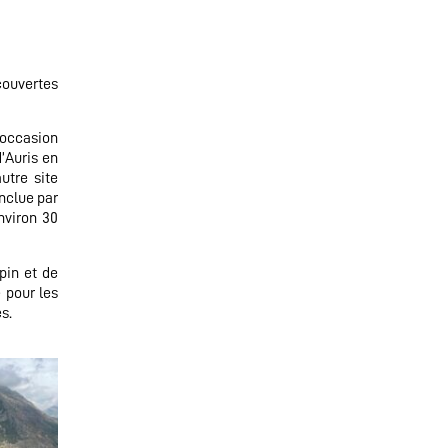
couvertes
l’occasion
’Auris en
utre site
onclue par
nviron 30
pin et de
 pour les
s.