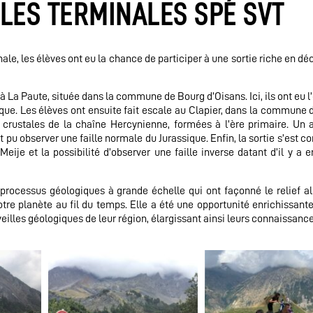
 LES TERMINALES SPÉ SVT
le, les élèves ont eu la chance de participer à une sortie riche en dé
à La Paute, située dans la commune de Bourg d’Oisans. Ici, ils ont eu 
que. Les élèves ont ensuite fait escale au Clapier, dans la commune d
s crustales de la chaîne Hercynienne, formées à l’ère primaire. Un a
t pu observer une faille normale du Jurassique. Enfin, la sortie s’est c
eije et la possibilité d’observer une faille inverse datant d’il y a e
rocessus géologiques à grande échelle qui ont façonné le relief al
 planète au fil du temps. Elle a été une opportunité enrichissante
eilles géologiques de leur région, élargissant ainsi leurs connaissance