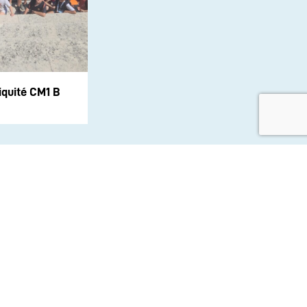
iquité CM1 B
aux sociaux :