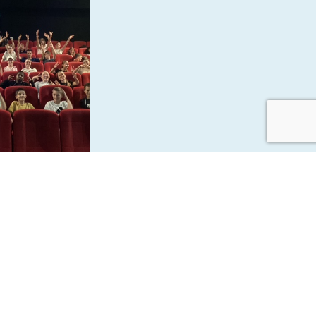
e-nique &
 les 6e1 et