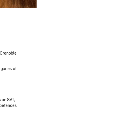
e Grenoble
organes et
s en SVT,
mpétences