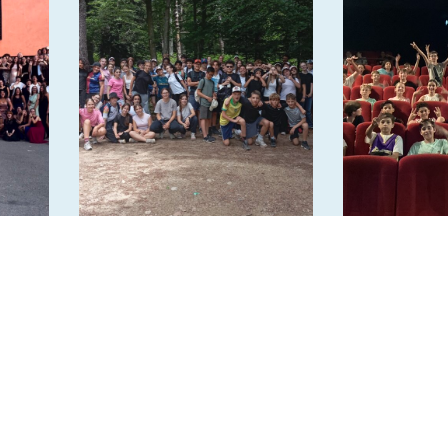
mes
Sorties accrobranche en
Sortie Piqu
6ème – 5ème et 4ème
cinéma pour
6e2