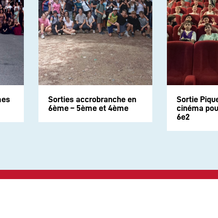
mes
Sorties accrobranche en
Sortie Piqu
6ème – 5ème et 4ème
cinéma pour
6e2
Suivez-nous sur les rése