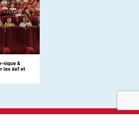
e-nique &
 les 6e1 et
aux sociaux :