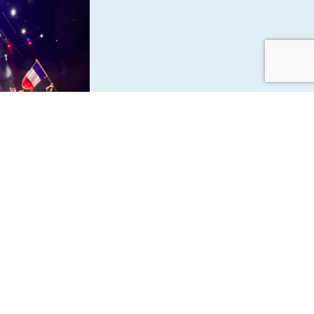
le Musical
bre et