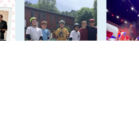
Fin de saison pour l’AS
Spectac
Skateboard
2026 – “Om
Lumière”