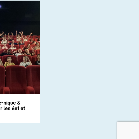
e-nique &
 les 6e1 et