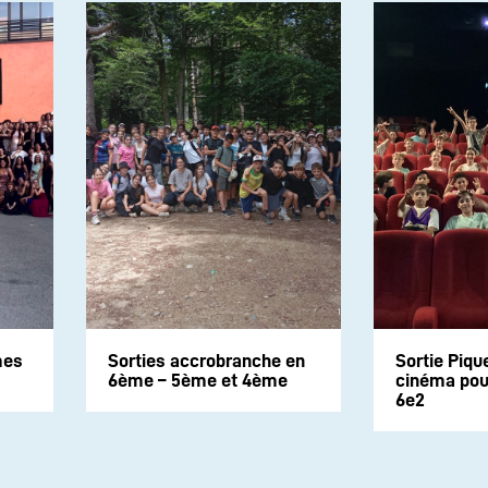
mes
Sorties accrobranche en
Sortie Piqu
6ème – 5ème et 4ème
cinéma pour
6e2