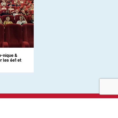
e-nique &
 les 6e1 et