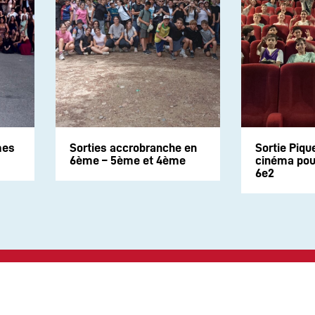
mes
Sorties accrobranche en
Sortie Piqu
6ème – 5ème et 4ème
cinéma pour
6e2