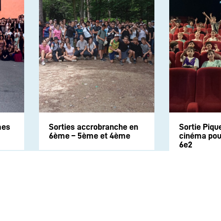
mes
Sorties accrobranche en
Sortie Piqu
6ème – 5ème et 4ème
cinéma pour
6e2