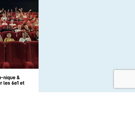
e-nique &
 les 6e1 et