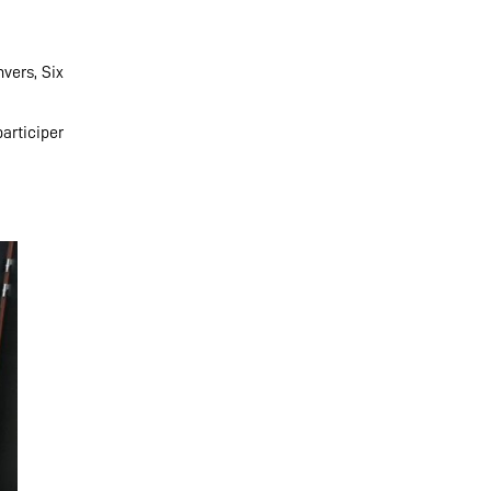
nvers, Six
participer