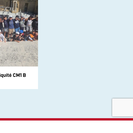
iquité CM1 B