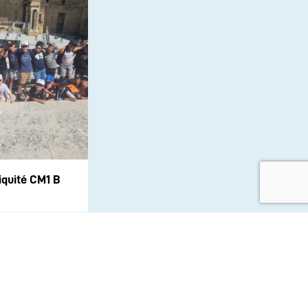
iquité CM1 B