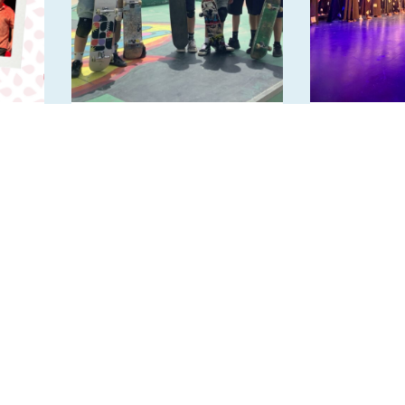
Fin de saison pour l’AS
Spectac
Skateboard
2026 – “Om
Lumière”
Suivez-nous sur les rése