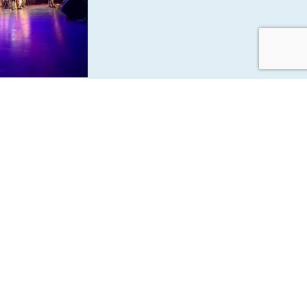
le Musical
bre et
aux sociaux :