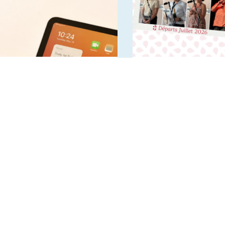
Infos rentrée 2026 2027
Départs en retraite et
nouveaux horizons –
Juillet 2026
INSTITUTION
ECOLE