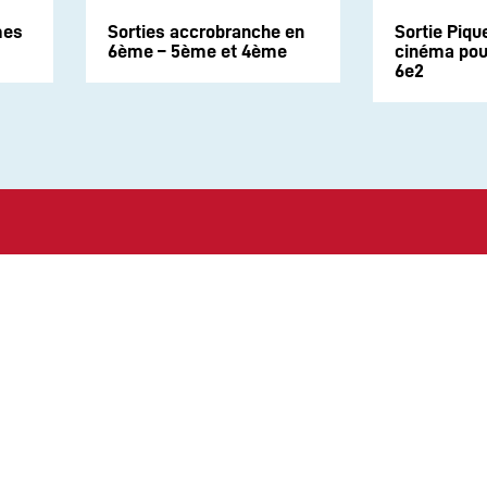
mes
Sorties accrobranche en
Sortie Piqu
6ème – 5ème et 4ème
cinéma pour
6e2
Suivez-nous sur les rése
CONTACT
Politique de Confidential