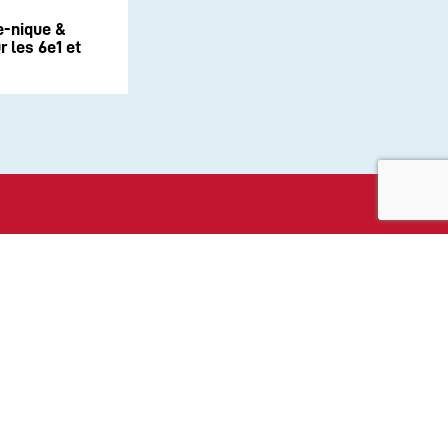
e-nique &
 les 6e1 et
aux sociaux :
ité