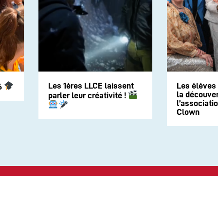
Les 1ères LLCE laissent
Les élèves
6
la découver
parler leur créativité !
l’associati
Clown
Suivez-nous sur les rése