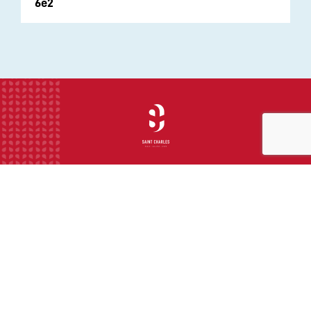
6e2
INSTITUTION
ECOLE
COLLEGE
LYCEE
ACTUALITES