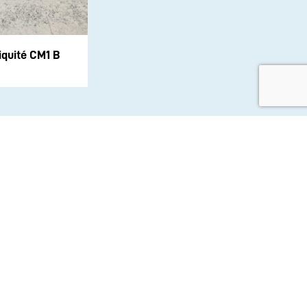
iquité CM1 B
aux sociaux :