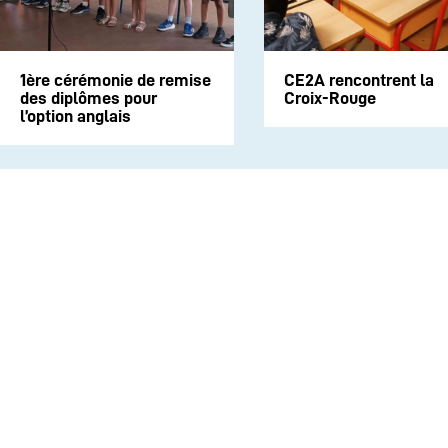
1ère cérémonie de remise
CE2A rencontrent la
des diplômes pour
Croix-Rouge
l’option anglais
INSTITUTION
ECOLE
COLLEGE
LYCEE