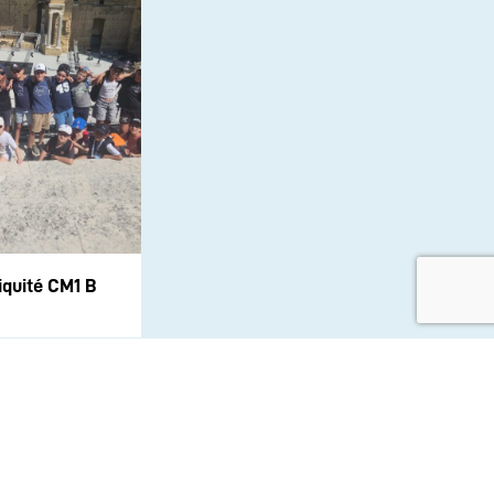
iquité CM1 B