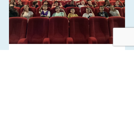
Sortie Pique-nique & cinéma pour les 6e1 et
6e2