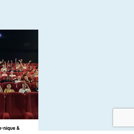
e-nique &
 les 6e1 et