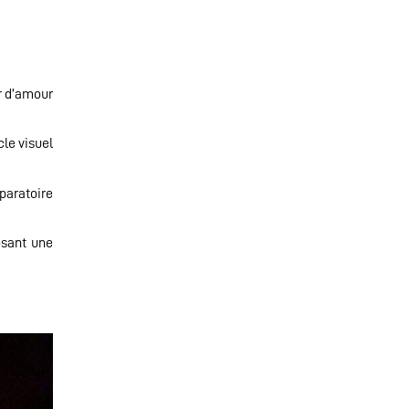
ir d’amour
cle visuel
éparatoire
osant une