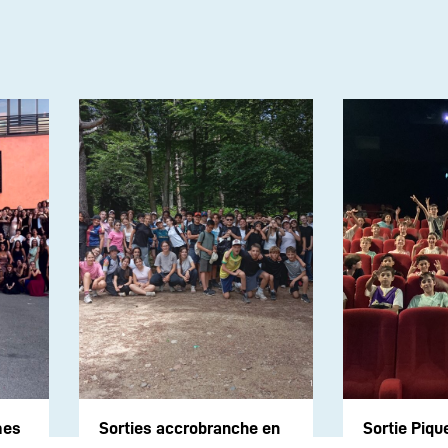
mes
Sorties accrobranche en
Sortie Piqu
6ème – 5ème et 4ème
cinéma pour