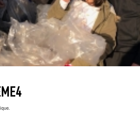
ÈME4
ique.