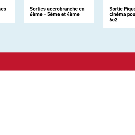
mes
Sorties accrobranche en
Sortie Piqu
6ème – 5ème et 4ème
cinéma pour
6e2
Suivez-nous sur les rése
CONTACT
Politique de Confidential