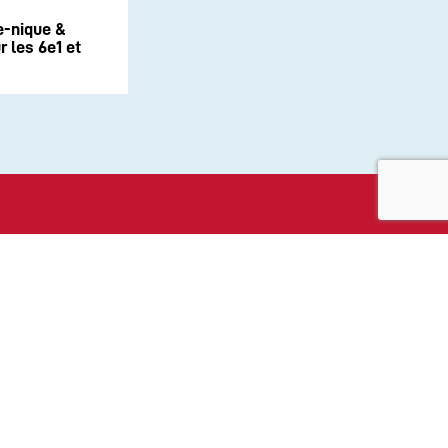
e-nique &
 les 6e1 et
aux sociaux :
ité