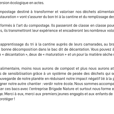
version écologique en actes.
ompostage destiné à transformer et valoriser nos déchets alimentai
tauration » vont s’assurer du bon tri à la cantine et du remplissage de
formés à l’art du compostage. Ils passeront de classe en classe pou
s, ils transmettront leur expérience et encadreront les nombreux volo
l’apprentissage du tri à la cantine auprès de leurs camarades, au b
la bonne décomposition dans le bac dit de décantation. Vous pouvez à
 « décantation », deux de « maturation » et un pour la matière sèche
ge alimentaire, moins nous aurons de compost et plus nous aurons at
s de sensibilisation grâce à un système de pesée des déchets qui s
auvegarde de notre planète en réduisant notre impact négatif lié à la p
pagner notre autre chantier : verdir notre école. Nous sommes accom
aller ces bacs avec l’entreprise Brigade Nature et surtout nous forme e
e. Merci à eux, merci aux premiers jeunes engagés et aux enfants de 
protéger !