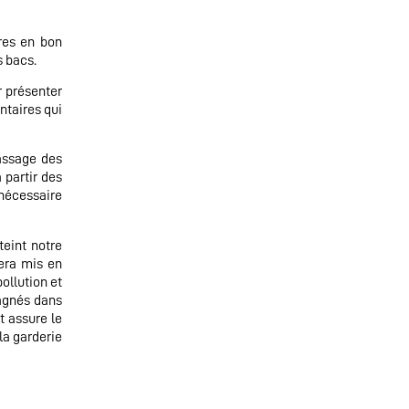
res en bon
s bacs.
r présenter
ntaires qui
rassage des
 partir des
 nécessaire
teint notre
era mis en
ollution et
pagnés dans
t assure le
la garderie