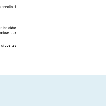
sionnelle si
t les aider
u mieux aux
nsi que les