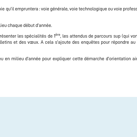
voie qu’il empruntera : voie générale, voie technologique ou voie profes
 lieu chaque début d’année.
ère
ésenter les spécialités de 1
, les attendus de parcours sup (qui von
bulletins et des vœux. A cela s’ajoute des enquêtes pour répondre a
eu en milieu d’année pour expliquer cette démarche d’orientation ai