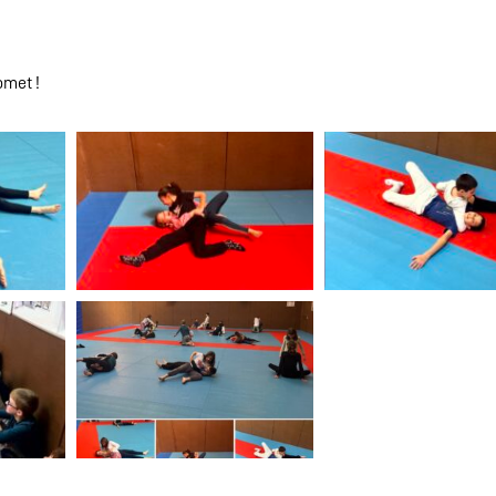
omet !