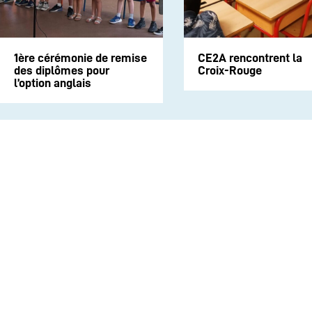
1ère cérémonie de remise
CE2A rencontrent la
des diplômes pour
Croix-Rouge
l’option anglais
INSTITUTION
ECOLE
COLLEGE
LYCEE