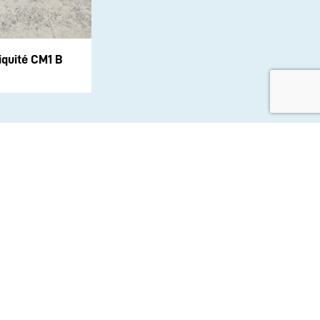
iquité CM1 B
aux sociaux :