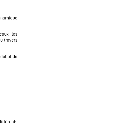
dynamique
caux, les
au travers
u début de
différents