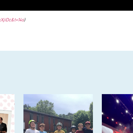
XjiDc&t=14s
)