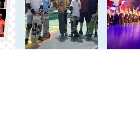
Fin de saison pour l’AS
Spectac
Skateboard
2026 – “Om
Lumière”
Suivez-nous sur les rése