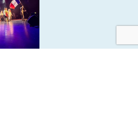
le Musical
bre et
aux sociaux :