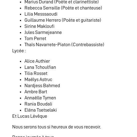
Marius Durand (Poète et clarinettiste)
Rebecca Serraille (Poète et chanteuse)
Lilia Messsaoudi
Guillaume Herrero (Poète et guitariste)
Sirine Makloufi
Jules Sarmejeanne
Tom Perret
Thaïs Navarrete-Piaton (Contrebassiste)
Lycée :
Alice Authier
Lana Tchoulfian
Tilia Rosset
Maëlys Astruc
Nardjess Bahmed
Ambre Bart
Annaëlle Tymen
Rania Boudali
Eléna Tsetselaki
Et Lucas Lévêque
Nous serons tous si heureux de vous recevoir.