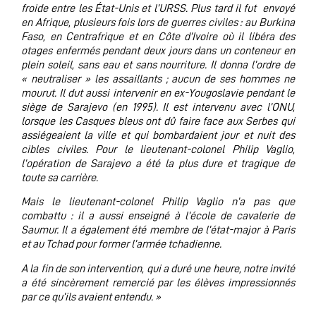
froide entre les État-Unis et l’URSS. Plus tard il fut envoyé
en Afrique, plusieurs fois lors de guerres civiles : au Burkina
Faso, en Centrafrique et en Côte d’Ivoire où il libéra des
otages enfermés pendant deux jours dans un conteneur en
plein soleil, sans eau et sans nourriture. Il donna l’ordre de
« neutraliser » les assaillants ; aucun de ses hommes ne
mourut. Il dut aussi intervenir en ex-Yougoslavie pendant le
siège de Sarajevo (en 1995). Il est intervenu avec l’ONU,
lorsque les Casques bleus ont dû faire face aux Serbes qui
assiégeaient la ville et qui bombardaient jour et nuit des
cibles civiles. Pour le lieutenant-colonel Philip Vaglio,
l’opération de Sarajevo a été la plus dure et tragique de
toute sa carrière.
Mais le lieutenant-colonel Philip Vaglio n’a pas que
combattu : il a aussi enseigné à l’école de cavalerie de
Saumur. Il a également été membre de l’état-major à Paris
et au Tchad pour former l’armée tchadienne.
A la fin de son intervention, qui a duré une heure, notre invité
a été sincèrement remercié par les élèves impressionnés
par ce qu’ils avaient entendu. »