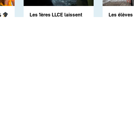
Les 1ères LLCE laissent
Les élèves
6
la découver
parler leur créativité !
l’associati
Clown
Suivez-nous sur les rése
CONTACT