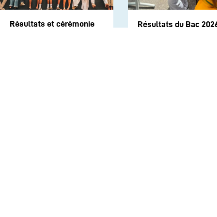
Résultats et cérémonie
Résultats du Bac 202
de remise anticipée du
diplôme du Baccalauréat
session 2026
INSTITUTION
ECOLE
COLLEGE
LYCEE
ACTUALITES