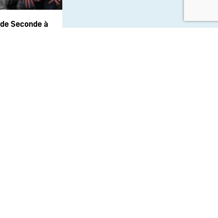
 de Seconde à
te de
on Docteur
aux sociaux :