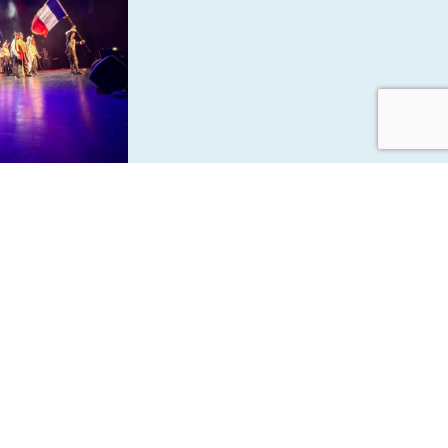
le Musical
bre et