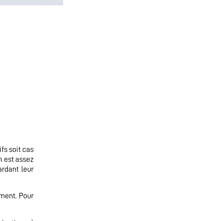
fs soit cas
n est assez
rdant leur
ement. Pour