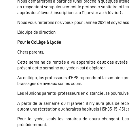
Nous démarrerons à partir de lundi prochain quelques atelier
en respectant scrupuleusement le protocole sanitaire et les 
auprès des élèves ( inscriptions du 11 janvier au 5 février) .
Nous vous réitérons nos voeux pour l’année 2021 et soyez as
L’équipe de direction
Pour le Collège & Lycée
Chers parents,
Cette semaine de rentrée a vu apparaitre deux cas avérés 
présent cette semaine au lycée n’est à déplorer.
Au collège, les professeurs d’EPS reprendront la semaine proc
brassages de niveaux sur les cours.
Les réunions parents–professeurs en distanciel se poursuive
A partir de la semaine du 11 janvier, il n’y aura plus de ré
auront une récréation aux horaires habituels (15h35-15-45) ; c
Pour le lycée, seuls les horaires de cours changent. Les
précédemment.