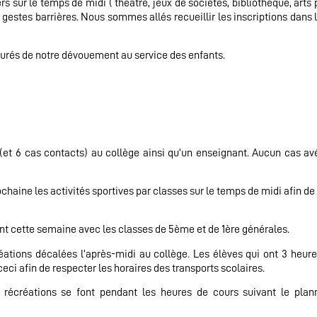
s sur le temps de midi ( théâtre, jeux de sociétés, bibliothèque, arts 
gestes barrières. Nous sommes allés recueillir les inscriptions dans 
surés de notre dévouement au service des enfants.
(et 6 cas contacts) au collège ainsi qu’un enseignant. Aucun cas av
haine les activités sportives par classes sur le temps de midi afin de 
nt cette semaine avec les classes de 5ème et de 1ère générales.
créations décalées l’après-midi au collège. Les élèves qui ont 3 heur
eci afin de respecter les horaires des transports scolaires.
 récréations se font pendant les heures de cours suivant le plann