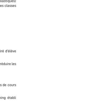
plastiques)
les classes
éré d’élève
réduire les
es de cours
ing établi