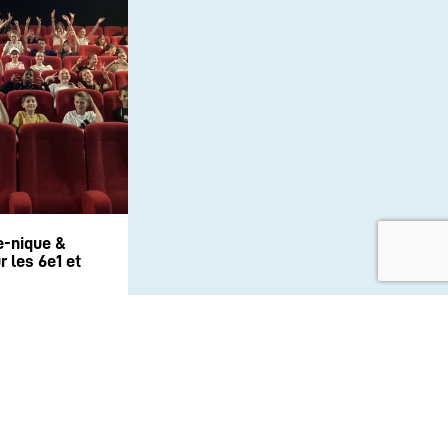
e-nique &
 les 6e1 et