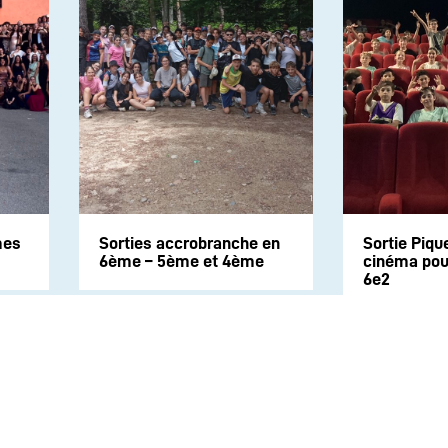
mes
Sorties accrobranche en
Sortie Piqu
6ème – 5ème et 4ème
cinéma pour
6e2