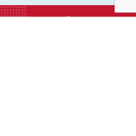
INSTITUTION
ECOLE
COLLEGE
LYCEE
ACTUALITES
INFOS PRATIQUES
Suivez-nous sur les réseaux sociaux :