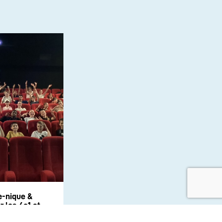
e-nique &
 les 6e1 et