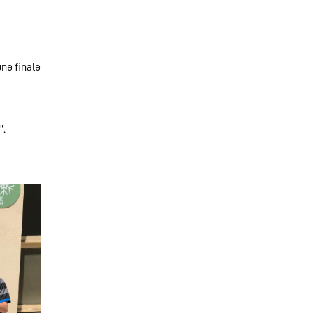
une finale
”.