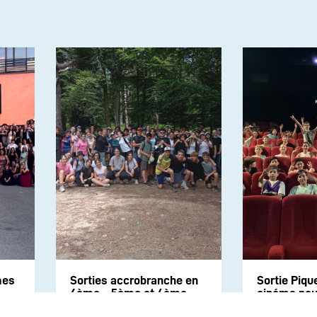
mes
Sorties accrobranche en
Sortie Piqu
6ème – 5ème et 4ème
cinéma pour
6e2