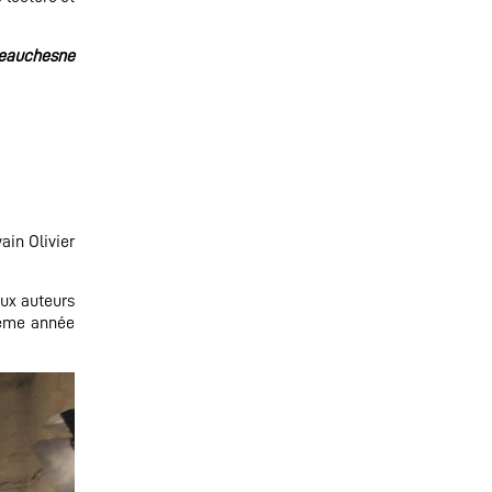
eauchesne
ain Olivier
eux auteurs
ième année