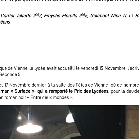
nd
nd
t
Carrier Juliette 2
2, Freyche Florella 2
5, Guilmant Nina
TL
et
B
céens
.
ue de Vienne, le lycée avait accueilli le vendredi 15 Novembre, l’écriv
 Seconde 5.
 et 17 Novembre dernier à la salle des Fêtes de Vienne où de nombr
roman « Surface » qui a remporté le Prix des Lycéens
, pour la deux
son roman noir « Entre deux mondes ».