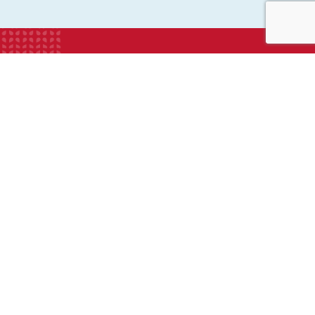
INSTITUTION
ECOLE
COLLEGE
LYCEE
ACTUALITES
INFOS PRATIQUES
Suivez-nous sur les réseaux sociaux :