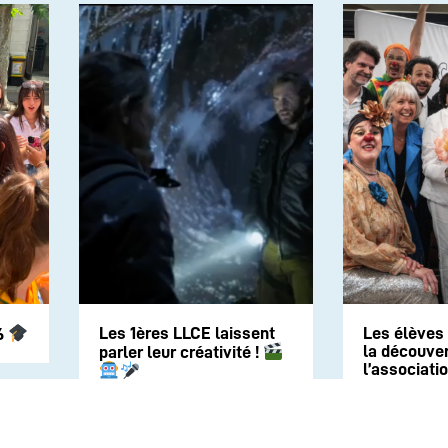
Les 1ères LLCE laissent
Les élèves
6
la découver
parler leur créativité !
l’associati
Clown