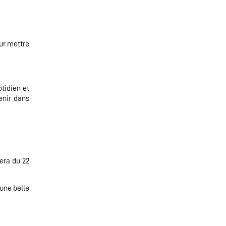
ur mettre
otidien et
enir dans
era du 22
une belle