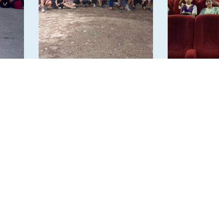
mes
Sorties accrobranche en
Sortie Piqu
6ème – 5ème et 4ème
cinéma pour
6e2
Suivez-nous sur les rése