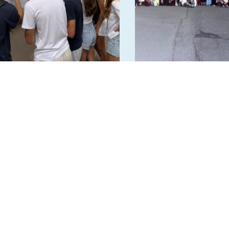
Résultats au Diplôme
Bal de promo des 3è
National du Brevet 2026
2026
INSTITUTION
ECOLE