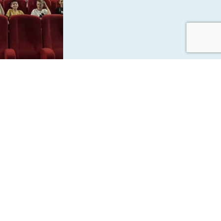
e-nique &
 les 6e1 et
aux sociaux :