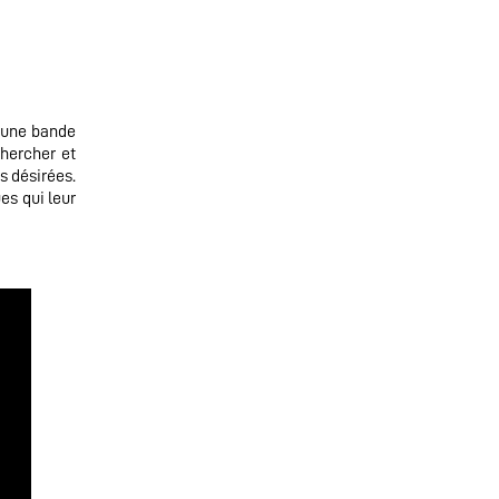
e une bande
chercher et
s désirées.
ues qui leur