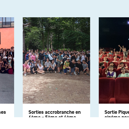
mes
Sorties accrobranche en
Sortie Piqu
6ème – 5ème et 4ème
cinéma pour
6e2