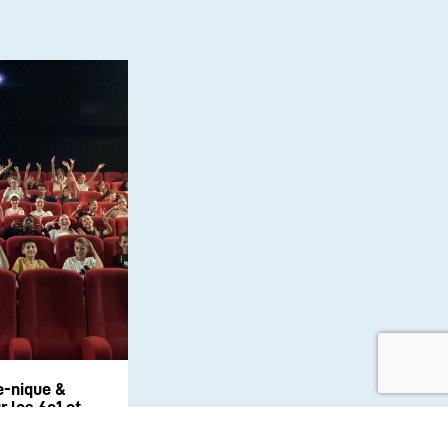
e-nique &
 les 6e1 et