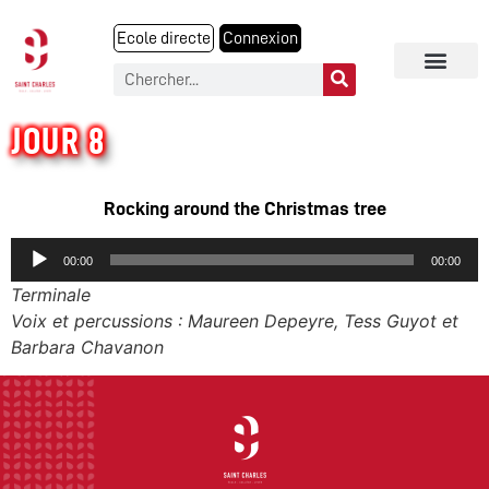
Ecole directe
Connexion
JOUR 8
Rocking around the Christmas tree
Audio
00:00
00:00
Player
Terminale
Voix et percussions : Maureen Depeyre, Tess Guyot et
Barbara Chavanon