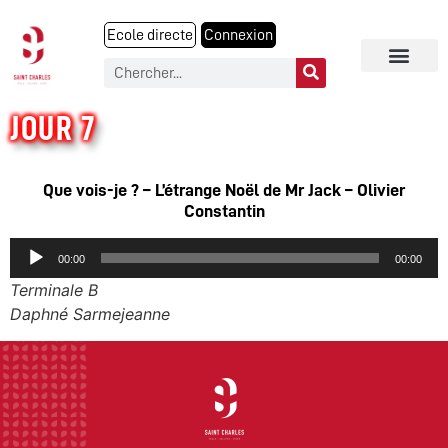
Ecole directe
Connexion
JOUR 7
Que vois-je ? – L’étrange Noël de Mr Jack – Olivier
Constantin
Audio
00:00
00:00
Player
Terminale B
Daphné Sarmejeanne