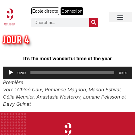
Ecole directe
Connexion
JOUR 4
It’s the most wonderful time of the year
Audio
00:00
00:00
Player
Première
Voix : Chloé Caix, Romance Magnon, Manon Estival,
Célia Meunier, Anastasia Nesterov, Louane Pelisson et
Davy Guinet