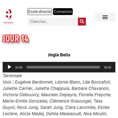
Ecole directe
Connexion
JOUR 14
Jingle Bells
Audio
00:00
00:00
Player
Terminale
Voix : Eugénie Bardonnet, Léonie Blanc, Léa Boccafoli,
Juliette Carrier, Juliette Chappuis, Barbara Chavanon,
Victoria Debouvry, Maureen Depeyre, Florella Freyche,
Marie-Emilie Gonzales, Clémence Grauvogel, Tess
Guyot, Nora Jung, Sarah Jung, Clara Lacombe, Eloïse
Leclere, Alicia Madej, Dahlia Messaoudi, Noa Moulin,